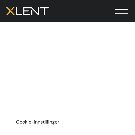
Cookies på nettsiden
vår
Når du besøker nettstedet vårt, lagres data på enheten
din via nettleseren. Dette gjøres hovedsakelig ved hjelp
av såkalte informasjonskapsler.
Cookie-innstillinger