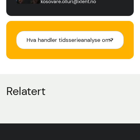
kosovare.olluri@xlent.no
Hva handler tidsserieanalyse om?
Relatert