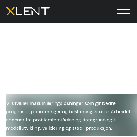
Maskinlæring og
prediktiv analyse
Vi utvikler maskinlæringsløsninger som gir bedre
prognoser, prioriteringer og beslutningsstøtte. Arbeidet
spenner fra problemforståelse og datagrunnlag til
modellutvikling, validering og stabil produksjon.