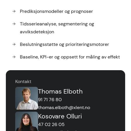
Prediksjonsmodeller og prognoser
Tidsserieanalyse, segmentering og
avviksdeteksjon
Beslutningsstøtte og prioriteringsmotorer
Baseline, KPI-er og oppsett for måling av effekt
Kontakt
Thomas Elboth
91 71 76 80
thomas.elboth@xlent.no
Kosovare Olluri
47 02 26 05