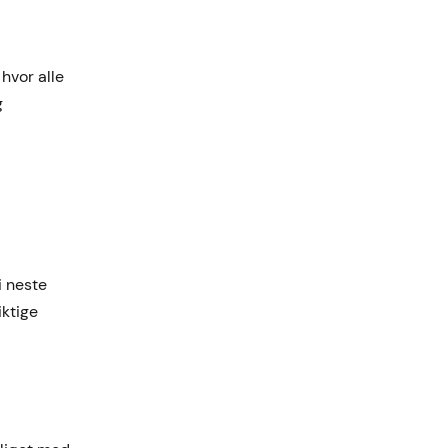
hvor alle
g
i neste
iktige