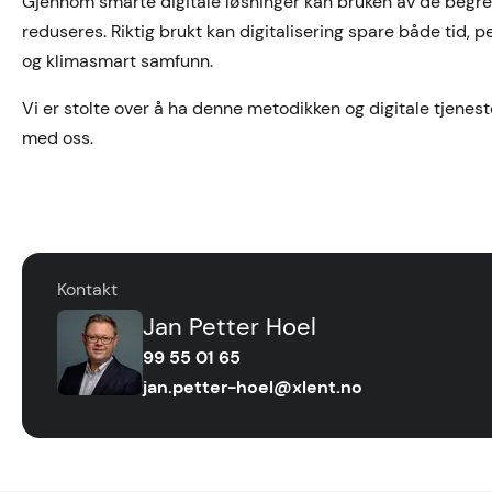
Gjennom smarte digitale løsninger kan bruken av de begr
reduseres. Riktig brukt kan digitalisering spare både tid,
og klimasmart samfunn.
Vi er stolte over å ha denne metodikken og digitale tjenes
med oss.
Kontakt
Jan Petter Hoel
99 55 01 65
jan.petter-hoel@xlent.no