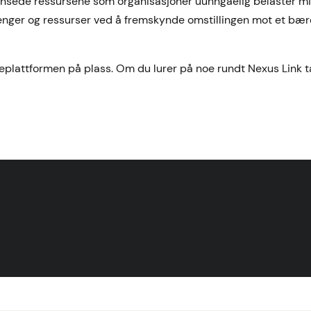
ensede ressursene som organisasjoner uunngåelig belaster mi
 penger og ressurser ved å fremskynde omstillingen mot et bær
teplattformen på plass. Om du lurer på noe rundt Nexus Link t