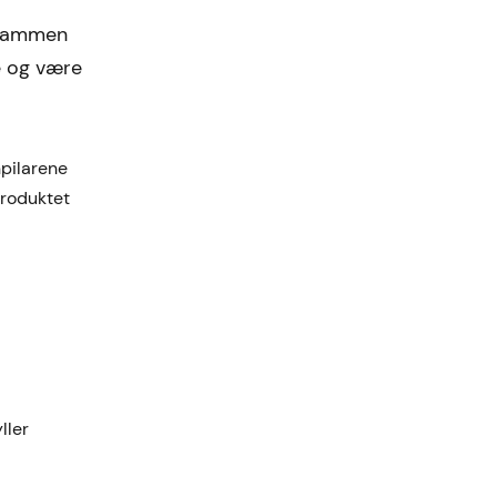
m sammen
re og være
npilarene
Produktet
ller