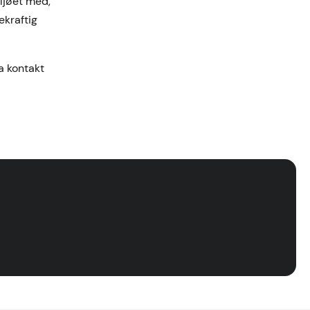
ljøet med,
ekraftig
a kontakt