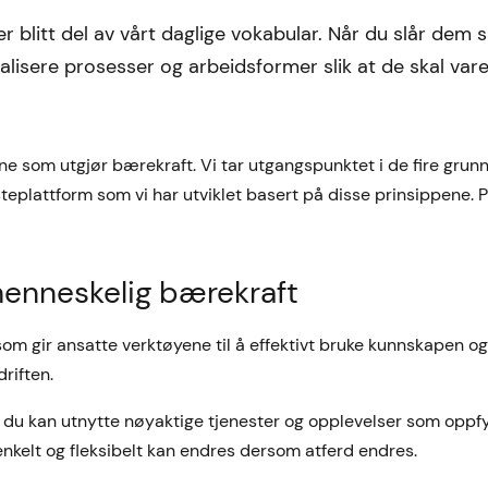
er blitt del av vårt daglige vokabular. Når du slår de
italisere prosesser og arbeidsformer slik at de skal va
arene som utgjør bærekraft. Vi tar utgangspunktet i de fire grun
steplattform som vi har utviklet basert på disse prinsippene. 
enneskelig bærekraft
m gir ansatte verktøyene til å effektivt bruke kunnskapen og
driften.
t du kan utnytte nøyaktige tjenester og opplevelser som oppfy
enkelt og fleksibelt kan endres dersom atferd endres.