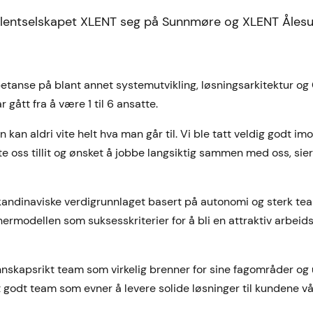
nsulentselskapet XLENT seg på Sunnmøre og XLENT Åles
etanse på blant annet systemutvikling, løsningsarkitektur o
gått fra å være 1 til 6 ansatte.
kan aldri vite helt hva man går til. Vi ble tatt veldig godt i
iste oss tillit og ønsket å jobbe langsiktig sammen med oss, sier
 skandinaviske verdigrunnlaget basert på autonomi og sterk tea
rmodellen som suksesskriterier for å bli en attraktiv arbeids
kunnskapsrikt team som virkelig brenner for sine fagområder og 
godt team som evner å levere solide løsninger til kundene vå