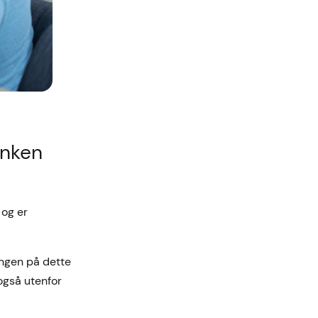
anken
 og er
ingen på dette
også utenfor