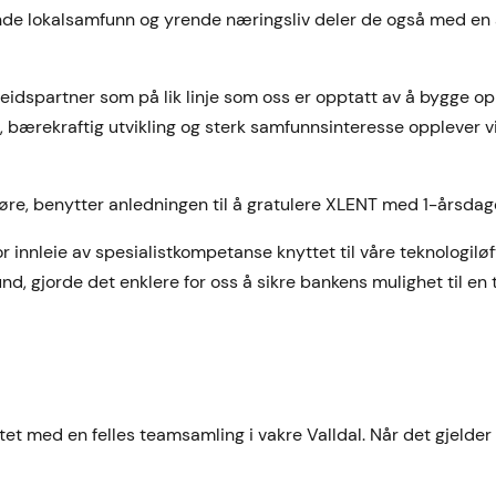
nde lokalsamfunn og yrende næringsliv deler de også med en 
idspartner som på lik linje som oss er opptatt av å bygge o
 bærekraftig utvikling og sterk samfunnsinteresse opplever v
Møre, benytter anledningen til å gratulere XLENT med 1-årsda
 innleie av spesialistkompetanse knyttet til våre teknologiløf
und, gjorde det enklere for oss å sikre bankens mulighet til en
tet med en felles teamsamling i vakre Valldal. Når det gjelde