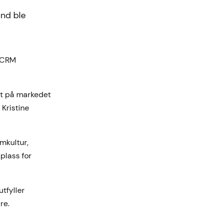
und ble
g CRM
mot på markedet
 Kristine
mkultur,
plass for
utfyller
re.