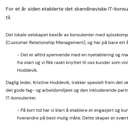
For et år siden etablerte det skandinaviske IT-ko
til.
Det lokale selskapet består av konsulenter med spisskomp
(Customer Relationship Management), og har på bare ett år 
- Det er alltid spennende med en nyetablering og man 
fra start og vi fikk raskt knyttet til oss kunder som v
Hoddevik.
Daglig leder, Kristine Hoddevik, trekker spesielt frem det
det gode fag- og arbeidsmiljøet og den inkluderende partne
IT-konsulenter.
- På kort tid har vi klart å etablere et engasjert og 
hverandre på best mulig måte. Dette skaper et svært 