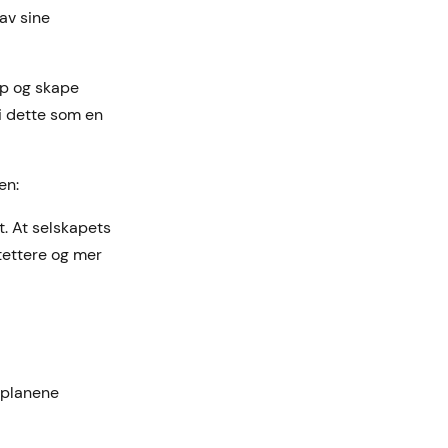
av sine
pp og skape
i dette som en
gen:
t. At selskapets
 tettere og mer
r planene